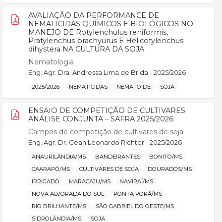
AVALIAÇÃO DA PERFORMANCE DE
NEMATICIDAS QUÍMICOS E BIOLÓGICOS NO
MANEJO DE Rotylenchulus reniformis,
Pratylenchus brachyurus E Helicotylenchus
dihystera NA CULTURA DA SOJA
Nematologia
Eng. Agr. Dra. Andressa Lima de Brida - 2025/2026
2025/2026
NEMATICIDAS
NEMATOIDE
SOJA
ENSAIO DE COMPETIÇÃO DE CULTIVARES
ANÁLISE CONJUNTA – SAFRA 2025/2026
Campos de competição de cultivares de soja
Eng. Agr. Dr. Gean Leonardo Richter - 2025/2026
ANAURILÂNDIA/MS
BANDEIRANTES
BONITO/MS
CAARAPÓ/MS
CULTIVARES DE SOJA
DOURADOS/MS
IRRIGADO
MARACAJU/MS
NAVIRAÍ/MS
NOVA ALVORADA DO SUL
PONTA PORÃ/MS
RIO BRILHANTE/MS
SÃO GABRIEL DO OESTE/MS
SIDROLÂNDIA/MS
SOJA